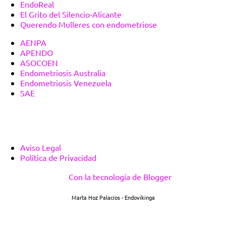
EndoReal
El Grito del Silencio-Alicante
Querendo Mulleres con endometriose
AENPA
APENDO
ASOCOEN
Endometriosis Australia
Endometriosis Venezuela
SAE
Aviso Legal
Política de Privacidad
Con la tecnología de Blogger
Marta Hoz Palacios - Endovikinga
This is a free demo result from the Wayback Machine Downloader.
Click here