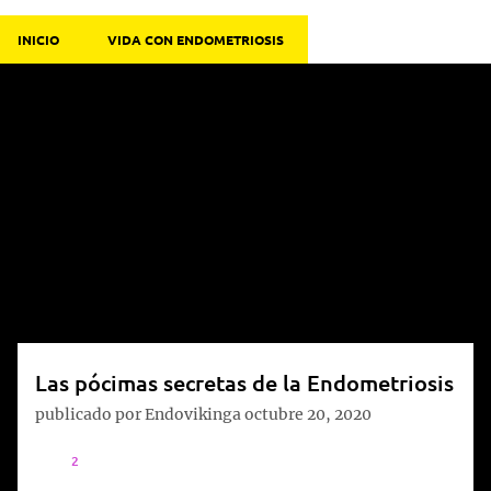
INICIO
VIDA CON ENDOMETRIOSIS
E
n
t
r
a
d
a
s
Las pócimas secretas de la Endometriosis
publicado por
Endovikinga
octubre 20, 2020
2