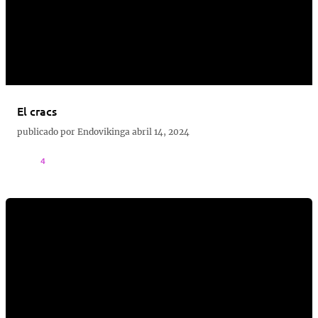
El cracs
publicado por
Endovikinga
abril 14, 2024
4